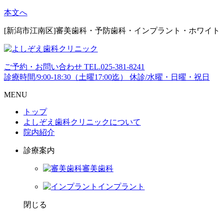
本文へ
[新潟市江南区]審美歯科・予防歯科・インプラント・ホワイ
ご予約・お問い合わせ
TEL.
025-381-8241
診療時間/9:00-18:30（土曜17:00迄）
休診/水曜・日曜・祝日
MENU
トップ
よしぞえ歯科クリニックについて
院内紹介
診療案内
審美歯科
インプラント
閉じる