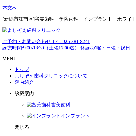
本文へ
[新潟市江南区]審美歯科・予防歯科・インプラント・ホワイ
ご予約・お問い合わせ
TEL.
025-381-8241
診療時間/9:00-18:30（土曜17:00迄）
休診/水曜・日曜・祝日
MENU
トップ
よしぞえ歯科クリニックについて
院内紹介
診療案内
審美歯科
インプラント
閉じる