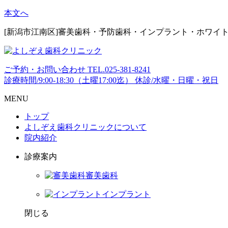
本文へ
[新潟市江南区]審美歯科・予防歯科・インプラント・ホワイ
ご予約・お問い合わせ
TEL.
025-381-8241
診療時間/9:00-18:30（土曜17:00迄）
休診/水曜・日曜・祝日
MENU
トップ
よしぞえ歯科クリニックについて
院内紹介
診療案内
審美歯科
インプラント
閉じる